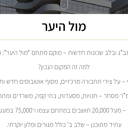
מול היער
תב”ג ובלב שכונות חדשות – מוקם מתחם “מול היער”: מר
למה זה המקום הנכון?
– על צירי תחבורה מרכזיים, מסוף אוטובוסים חדש וחנ
ם עצמו ו־75,000 במעגל הקרוב.
עתיד מתוכנן – שלב ב’ כולל מגורים ומלון יוקרתי.