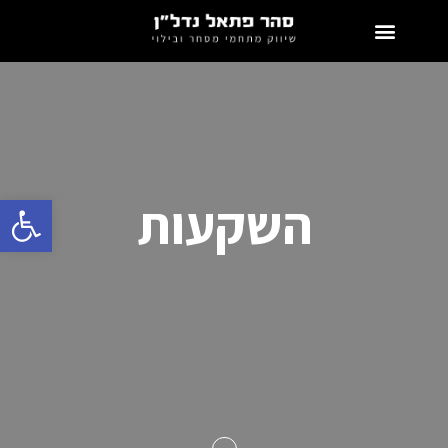
פתח
השקעות