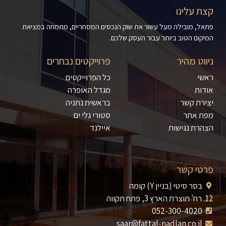
קצת עלינו
פתאל, מובילה מעל עשור את שוק הנכסים המסחריים, מתמחה במציאת
המיקום הטוב ביותר עבור העסק שלכם.
ניווט מהיר
פרוייקטים נבחרים
ראשי
כל הפרוייקטים
אודות
מגדל האופרה
יצירת קשר
בראשית נתניה
מפת אתר
סטורי גלי ים
הצהרת נגישות
איילנד
פרטי קשר
בסר סיטי (בניין Y) קומה
12. רח' תוצרת הארץ 3, פתח תקווה
052-300-4020
saar@fattal-nadlan.co.il